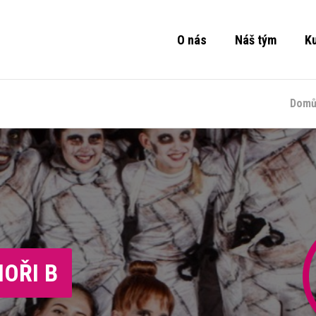
O nás
Náš tým
K
Dom
OŘI B