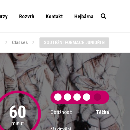
urzy
Rozvrh
Kontakt
Hejbárna
ů
Classes
SOUTĚŽNÍ FORMACE JUNIOŘI B
60
Obtížnost:
Těžká
minut
Maximální